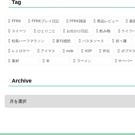
Tag
FFRK
FFRKプレイ日記
FFRK雑談
商品レビュー
最
スイーツ
ひとりごと
お出かけ日記
飲み物
ライフ
松島ハーフマラソン
新刊感想
パスタソース
担々麺
レトロゲー
アイマス
note
ASP
外伝
ポプマ
素材
本
ラーメン
サーバー
Archive