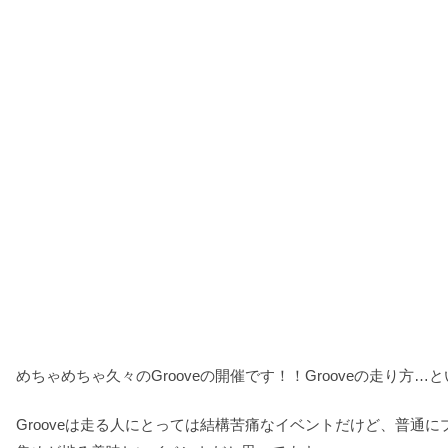
めちゃめちゃ久々のGrooveの開催です！！Grooveの走り
Grooveは走る人にとっては結構苦痛なイベントだけど、普