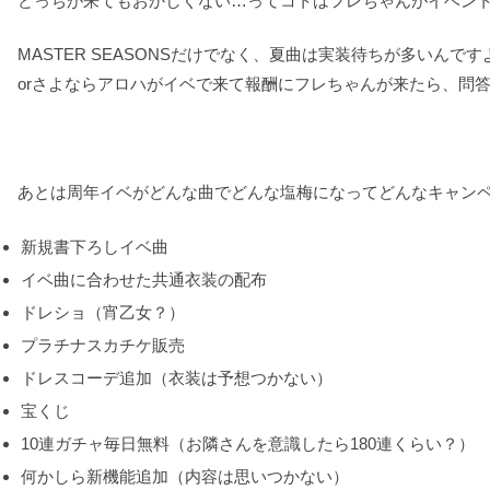
どっちが来てもおかしくない…ってコトはフレちゃんがイベン
MASTER SEASONSだけでなく、夏曲は実装待ちが多い
orさよならアロハがイベで来て報酬にフレちゃんが来たら、問
あとは周年イベがどんな曲でどんな塩梅になってどんなキャン
新規書下ろしイベ曲
イベ曲に合わせた共通衣装の配布
ドレショ（宵乙女？）
プラチナスカチケ販売
ドレスコーデ追加（衣装は予想つかない）
宝くじ
10連ガチャ毎日無料（お隣さんを意識したら180連くらい？）
何かしら新機能追加（内容は思いつかない）