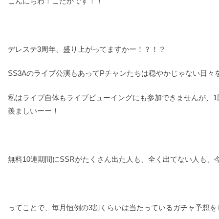
こんにちわ！こたかです！！
デレステ3周年、盛り上がってますかー！？！？
SS3Aのライブ公演もあってPチャンたちは穏やかじゃない日
私はライブ自体もライブビューイングにも参加できませんが、1回
羨ましいーー！
無料10連期間にSSRがたくさん出た人も、全く出てない人も
ってことで、毎月恒例の3割くらいは当たっているガチャ予想を