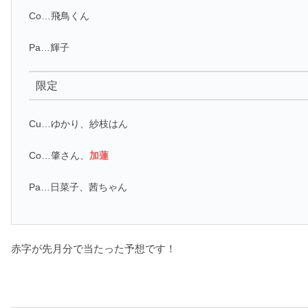
Co…飛鳥くん
Pa…輝子
限定
Cu…ゆかり、紗枝はん
Co…肇さん、
加蓮
Pa…日菜子、茜ちゃん
赤字が先月分で当たった予想です！