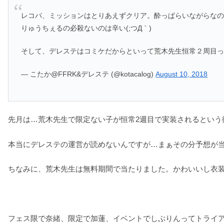
レコパ、ミッションはとりあえずクリア。酔っぱらいながらな
りゅうちぇるの必殺ないのは辛い(;つД｀)
そして、デレステはコミケだからといって荒木先生恒常２周目
— こたか@FFRK&デレステ (@kotacalog)
August 10, 2018
先月は…荒木先生で限定ない子が恒常2週目で実装されるという
本当にデレステの運営が読めないんですが…まぁその分予想が
ちなみに、荒木先生は無料期間で当たりました。かわいいし衣
フェス限で奈緒、限定で加蓮、イベントでしぶりんってトライア