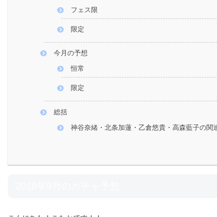
フェス限
限定
今月の予想
恒常
限定
総括
神谷奈緒・北条加蓮・乙倉悠貴・高森藍子の関
2018年9月のガチャ予想