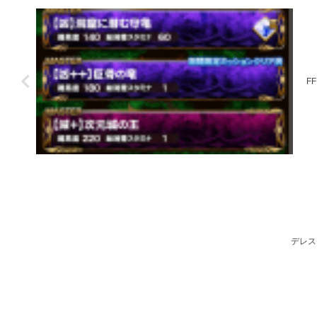
F
デレス