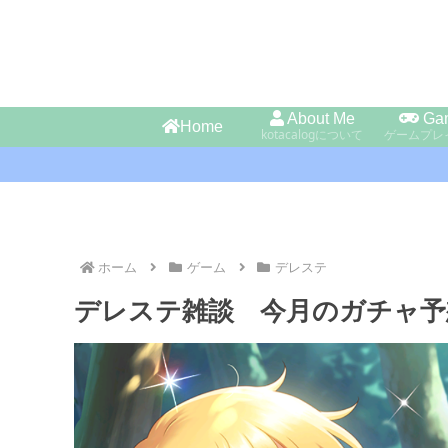
About Me
Ga
Home
kotacalogについて
ゲームプレ
ホーム
ゲーム
デレステ
デレステ雑談 今月のガチャ予想