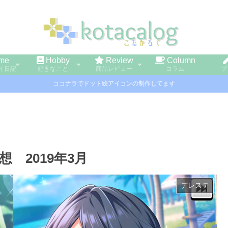
me
Hobby
Review
Column
イ日記
好きなこと
商品レビュー
コラム
ブ
ココナラでドット絵アイコンの制作してます
 2019年3月
デレステ