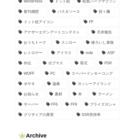
WordPress
ドット絵
松島ハーフマラソン
新刊感想
パスタソース
担々麺
ドット絵アイコン
FF
アナザーエデンアートコンテスト
天井報告
おうちトーク
スシロー
移ろいし筆致
レトロゲー
アイマス
note
ASP
外伝
ポプマス
零式
P5R
WOFF
PC
スーパードンキーコング
ボヤキ
協奏
ヨッシーアイランド
お知らせ
素材
本
ラーメン
サーバー
FF6
FF8
プライズガシャ
グリザイアの果実
SSR所持率
Archive