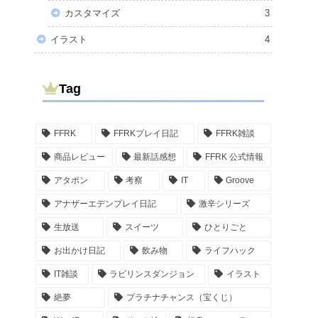
カスタマイズ
3
イラスト
4
Tag
FFRK
FFRKプレイ日記
FFRK雑談
商品レビュー
最新話感想
FFRK 公式情報
アタポン
考察
IT
Groove
アナザーエデンプレイ日記
激辛シリーズ
生放送
スイーツ
ひとりごと
お出かけ日記
飲み物
ライフハック
IT雑談
ラビリンスダンジョン
イラスト
絶夢
プラチナチャンス（宝くじ）