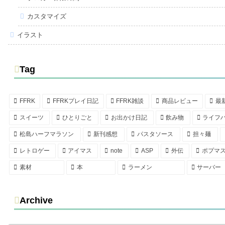
カスタマイズ
イラスト
Tag
FFRK
FFRKプレイ日記
FFRK雑談
商品レビュー
最
スイーツ
ひとりごと
お出かけ日記
飲み物
ライフ
松島ハーフマラソン
新刊感想
パスタソース
担々麺
レトロゲー
アイマス
note
ASP
外伝
ポプマ
素材
本
ラーメン
サーバー
Archive