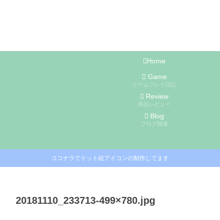
Home
Game
ゲームプレイ日記
Review
商品レビュー
Blog
ブログ関連
ココナラでドット絵アイコンの制作してます
20181110_233713-499×780.jpg