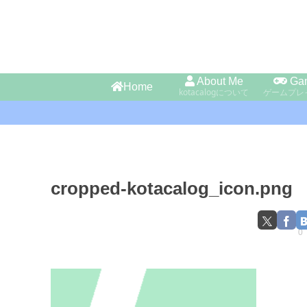
About Me
Ga
Home
kotacalogについて
ゲームプレ
cropped-kotacalog_icon.png
0