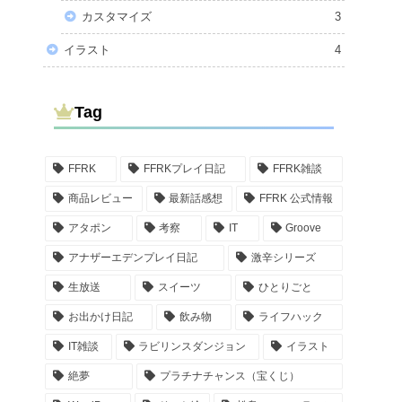
カスタマイズ
3
イラスト
4
Tag
FFRK
FFRKプレイ日記
FFRK雑談
商品レビュー
最新話感想
FFRK 公式情報
アタポン
考察
IT
Groove
アナザーエデンプレイ日記
激辛シリーズ
生放送
スイーツ
ひとりごと
お出かけ日記
飲み物
ライフハック
IT雑談
ラビリンスダンジョン
イラスト
絶夢
プラチナチャンス（宝くじ）