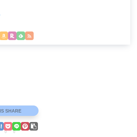
ー
NS SHARE
0
0