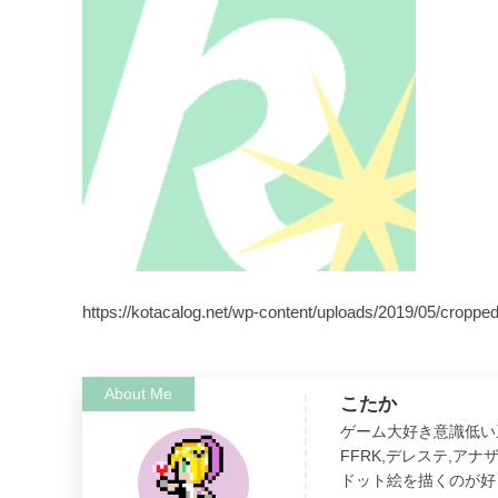
https://kotacalog.net/wp-content/uploads/2019/05/croppe
こたか
ゲーム大好き意識低い
FFRK,デレステ,ア
ドット絵を描くのが好き。（