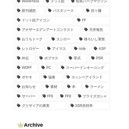
WordPress
ドット絵
松島ハーフマラソン
新刊感想
パスタソース
担々麺
ドット絵アイコン
FF
アナザーエデンアートコンテスト
天井報告
おうちトーク
スシロー
移ろいし筆致
レトロゲー
アイマス
note
ASP
外伝
ポプマス
零式
P5R
WOFF
PC
スーパードンキーコング
ボヤキ
協奏
ヨッシーアイランド
お知らせ
素材
本
ラーメン
サーバー
FF6
FF8
プライズガシャ
グリザイアの果実
SSR所持率
Archive