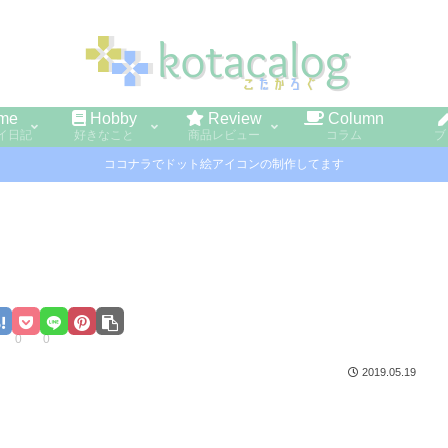
me
Hobby
Review
Column
イ日記
好きなこと
商品レビュー
コラム
ブ
ココナラでドット絵アイコンの制作してます
0
0
2019.05.19