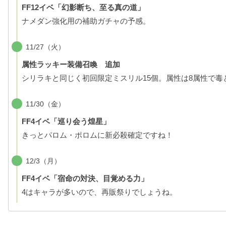
FF12イベ「幻影断ち、至る真の道」
ナメダン強化用の補助ガチャの予感。
11/27（火）
属性ラッキー装備召喚 追加
シリラキと同じく初回限定ミスリル15個。属性は8属性で
11/30（金）
FF4イベ「巡り会う煌星」
きっとパロム・ポロムに新必殺確定ですね！
12/3（月）
FF4イベ「宿命の対決、目覚める力」
4はキャラが多いので、再販祭りでしょうね。