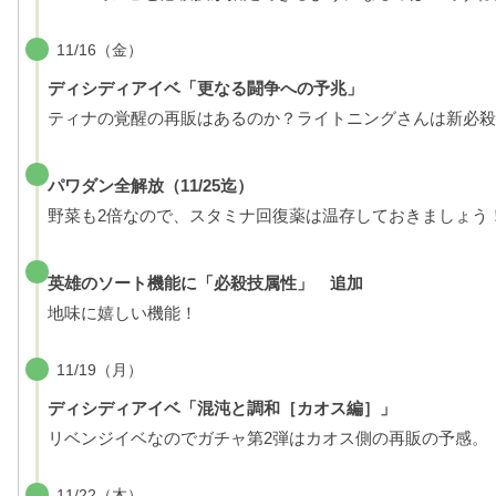
11/16（金）
ディシディアイベ「更なる闘争への予兆」
ティナの覚醒の再販はあるのか？ライトニングさんは新必殺
パワダン全解放（11/25迄）
野菜も2倍なので、スタミナ回復薬は温存しておきましょう
英雄のソート機能に「必殺技属性」 追加
地味に嬉しい機能！
11/19（月）
ディシディアイベ「混沌と調和［カオス編］」
リベンジイベなのでガチャ第2弾はカオス側の再販の予感。
11/22（木）