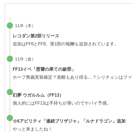
11/8（木）
レコダン第2部リリース
追加はFF6とFF8。第1部の報酬も追加されています。
11/9（金）
FF13イベ「恩讐の果ての赦罪」
ホープ奥義実装確定？覚醒もあり得る…？シリチェンはファ
幻夢 ウガルルム（FF13）
個人的にはFF13は手持ちが薄いのでヤバイ予感。
☆6アビリティ「連続ブリザジャ」「ルナドラゴン」追加
やっと来ましたね！