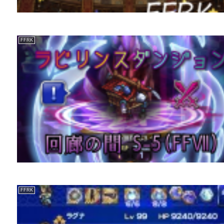
FFRK
FFRK