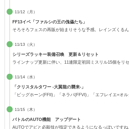
11/12（月）
FF13イベ「ファルシの王の傀儡たち」
そろそろフェスの再販が始まりそうな予感。レインズくるん
11/13（火）
シリーズラッキー装備召喚 更新＆リセット
ラインナップ更新に伴い、11連限定初回ミスリル15個をリ
11/14（水）
「クリスタルタワー -大翼龍の襲来-」
「ビッグホーン(FFII)」「ネラパ(FFVI)」「エフレイエ=オ
11/15（木）
バトルのAUTO機能 アップデート
AUTOでアビと必殺技が指定できるようになるっぽいですね