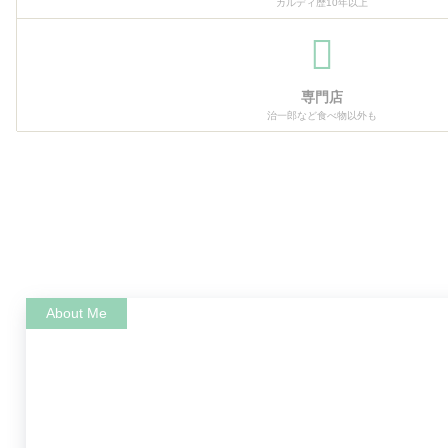
カルディ歴10年以上
専門店
治一郎など食べ物以外も