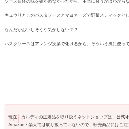
ソース自体の味を確かめなかったから、本当に合うかはわから
キュウリとこのパスタソースとマヨネーズで野菜スティックと
なんだかおいしそうな気がしない？？
パスタソースはアレンジ次第で化けるから、そういう風に使っ
現在、カルディの正規品を取り扱うネットショップは、
公式
Amazon・楽天では取り扱っていないので、転売商品にはご