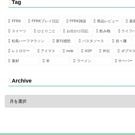
Tag
FFRK
FFRKプレイ日記
FFRK雑談
商品レビュー
最
スイーツ
ひとりごと
お出かけ日記
飲み物
ライフ
松島ハーフマラソン
新刊感想
パスタソース
担々麺
レトロゲー
アイマス
note
ASP
外伝
ポプマ
素材
本
ラーメン
サーバー
Archive