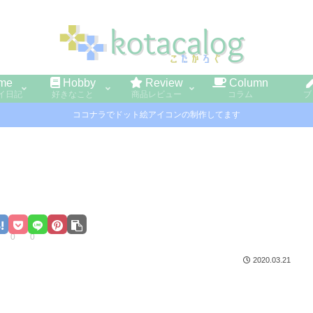
me
Hobby
Review
Column
イ日記
好きなこと
商品レビュー
コラム
ブ
ココナラでドット絵アイコンの制作してます
0
0
2020.03.21