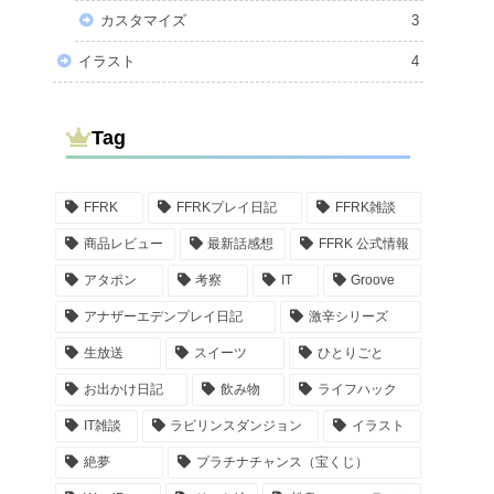
カスタマイズ
3
イラスト
4
Tag
FFRK
FFRKプレイ日記
FFRK雑談
商品レビュー
最新話感想
FFRK 公式情報
アタポン
考察
IT
Groove
アナザーエデンプレイ日記
激辛シリーズ
生放送
スイーツ
ひとりごと
お出かけ日記
飲み物
ライフハック
IT雑談
ラビリンスダンジョン
イラスト
絶夢
プラチナチャンス（宝くじ）