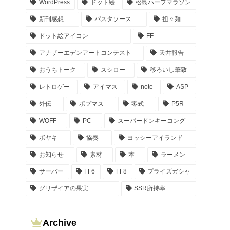
WordPress
ドット絵
松島ハーフマラソン
新刊感想
パスタソース
担々麺
ドット絵アイコン
FF
アナザーエデンアートコンテスト
天井報告
おうちトーク
スシロー
移ろいし筆致
レトロゲー
アイマス
note
ASP
外伝
ポプマス
零式
P5R
WOFF
PC
スーパードンキーコング
ボヤキ
協奏
ヨッシーアイランド
お知らせ
素材
本
ラーメン
サーバー
FF6
FF8
プライズガシャ
グリザイアの果実
SSR所持率
Archive