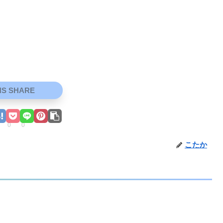
NS SHARE
0
0
こたか