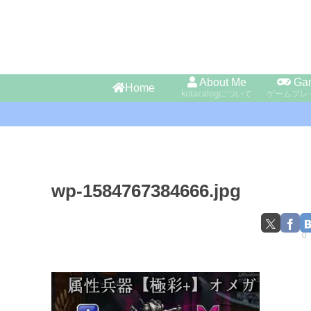
About Me
Ga
Home
kotacalogについて
ゲームプレ
wp-1584767384666.jpg
0