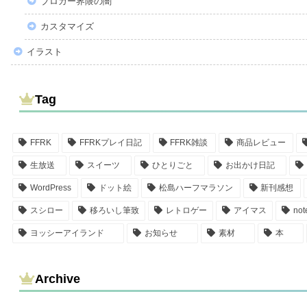
ブロガー界隈の闇
カスタマイズ
イラスト
Tag
FFRK
FFRKプレイ日記
FFRK雑談
商品レビュー
生放送
スイーツ
ひとりごと
お出かけ日記
WordPress
ドット絵
松島ハーフマラソン
新刊感想
スシロー
移ろいし筆致
レトロゲー
アイマス
not
ヨッシーアイランド
お知らせ
素材
本
Archive