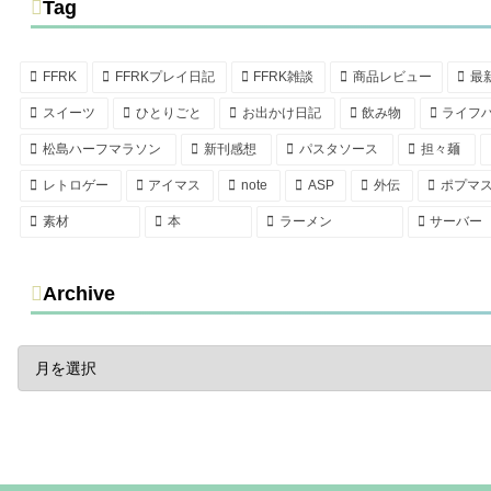
Tag
FFRK
FFRKプレイ日記
FFRK雑談
商品レビュー
最
スイーツ
ひとりごと
お出かけ日記
飲み物
ライフ
松島ハーフマラソン
新刊感想
パスタソース
担々麺
レトロゲー
アイマス
note
ASP
外伝
ポプマ
素材
本
ラーメン
サーバー
Archive