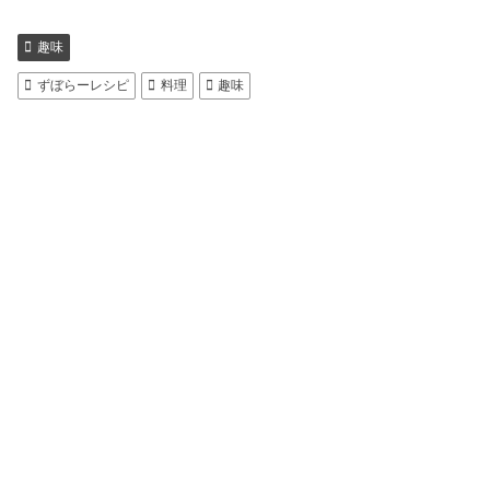
趣味
ずぼらーレシピ
料理
趣味