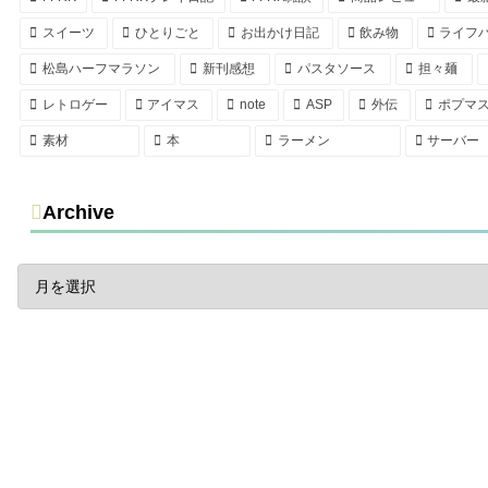
スイーツ
ひとりごと
お出かけ日記
飲み物
ライフ
松島ハーフマラソン
新刊感想
パスタソース
担々麺
レトロゲー
アイマス
note
ASP
外伝
ポプマ
素材
本
ラーメン
サーバー
Archive