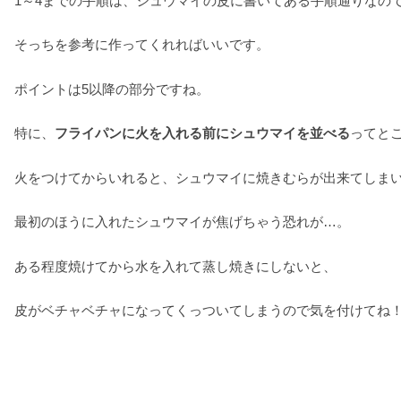
1～4までの手順は、シュウマイの皮に書いてある手順通りなの
そっちを参考に作ってくれればいいです。
ポイントは5以降の部分ですね。
特に、
フライパンに火を入れる前にシュウマイを並べる
ってと
火をつけてからいれると、シュウマイに焼きむらが出来てしま
最初のほうに入れたシュウマイが焦げちゃう恐れが…。
ある程度焼けてから水を入れて蒸し焼きにしないと、
皮がベチャベチャになってくっついてしまうので気を付けてね