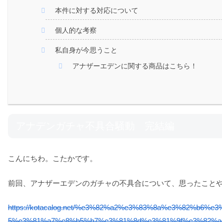
本件に対する対応について
個人的な考察
私自身が今思うこと
アナザーエデンに関する商品はこちら！
アナデンガチャ不具合騒動 完結編
こんにちわ。こたかです。
前回、アナザーエデンのガチャの不具合について、思ったこと
https://kotacalog.net/%e3%82%a2%e3%83%8a%e3%82%b
5%e3%81%a7%e8%b5%b7%e3%81%8d%e3%81%9f%e3%82%a