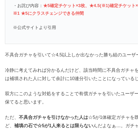
・お詫び内容：
★5確定チケット×3枚、★4.5(※1)確定チケット×
※1 ★5にクラスチェンジできる仲間
※公式サイトより引用
不具合ガチャを引いて☆4.5以上しか出なかった勝ち組のユー
冷静に考えてみれば分かるんだけど、該当時間に不具合ガチャ
は補填された人に対して余計に10連分引いたことになっている
双方にこのような対処をすることで有償ガチャを引いたユーザ
保てると思います。
ただ、
不具合ガチャを引けなかった人は
☆5が1体確定ガチャを
ど、
補填の石で☆5が1人来るとは限らない
んだよなぁ…。ガチ