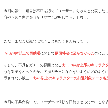
今回の報告、運営は不正を認めてユーザーにちゃんと公表した
容や不具合内容を分かりやすく説明してるとも思う。
ただ、まだまだ疑問に思うこともたくさんあって…。
☆5が4体以上で再抽選
に関して
原因特定に至らなかった
のにど
そして、不具合ガチャの原因となる
★3、★4が上限のキャラク
うな対策をとったのか。欠損ガチャにならないようにどのよう
示されない以上、
★4.5以上のキャラクターの抽選対象データも
今回の不具合発生で、ユーザーの信頼を回復させるためにも今