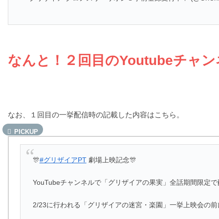
なんと！２回目のYoutubeチ
なお、１回目の一挙配信時の記載した内容はこちら。
🎊
#グリザイアPT
劇場上映記念🎊
YouTubeチャンネルで「グリザイアの果実」全話期間限定で
2/23に行われる「グリザイアの迷宮・楽園」一挙上映会の