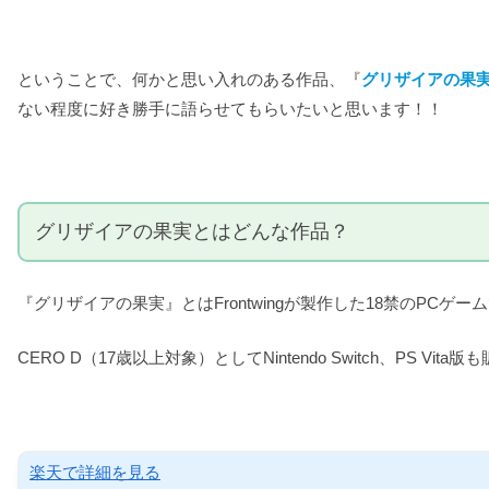
ということで、何かと思い入れのある作品、『
グリザイアの果
ない程度に好き勝手に語らせてもらいたいと思います！！
グリザイアの果実とはどんな作品？
『グリザイアの果実』とはFrontwingが製作した18禁のPCゲー
CERO D（17歳以上対象）としてNintendo Switch、PS Vit
楽天で詳細を見る