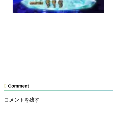
Comment
コメントを残す