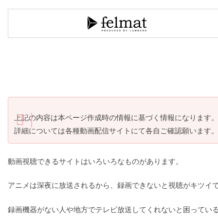
上記の内容は本ページ作成時の情報に基づく情報になります
詳細については各種動画配信サイトにて各自ご確認願います
動画視聴できるサイトはいろいろなものがあります。
アニメは深夜に放送されるから、録画できないと視聴がキツイ
録画機器がない人や地方でテレビ放送してくれないと困ってい