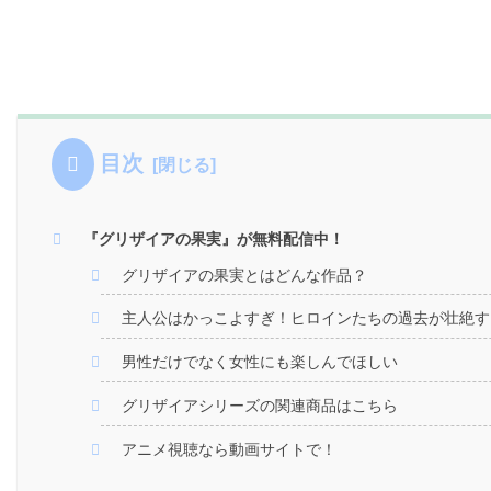
目次
『グリザイアの果実』が無料配信中！
グリザイアの果実とはどんな作品？
主人公はかっこよすぎ！ヒロインたちの過去が壮絶す
男性だけでなく女性にも楽しんでほしい
グリザイアシリーズの関連商品はこちら
アニメ視聴なら動画サイトで！