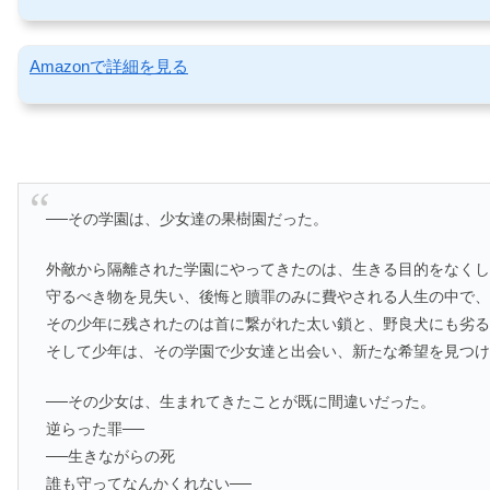
Amazonで詳細を見る
──その学園は、少女達の果樹園だった。
外敵から隔離された学園にやってきたのは、生きる目的をなく
守るべき物を見失い、後悔と贖罪のみに費やされる人生の中で
その少年に残されたのは首に繋がれた太い鎖と、野良犬にも劣
そして少年は、その学園で少女達と出会い、新たな希望を見つ
──その少女は、生まれてきたことが既に間違いだった。
逆らった罪──
──生きながらの死
誰も守ってなんかくれない──