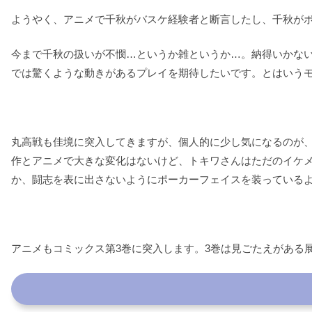
ようやく、アニメで千秋がバスケ経験者と断言したし、千秋が
今まで千秋の扱いが不憫…というか雑というか…。納得いかな
では驚くような動きがあるプレイを期待したいです。とはいう
丸高戦も佳境に突入してきますが、個人的に少し気になるのが
作とアニメで大きな変化はないけど、トキワさんはただのイケ
か、闘志を表に出さないようにポーカーフェイスを装っている
アニメもコミックス第3巻に突入します。3巻は見ごたえがある