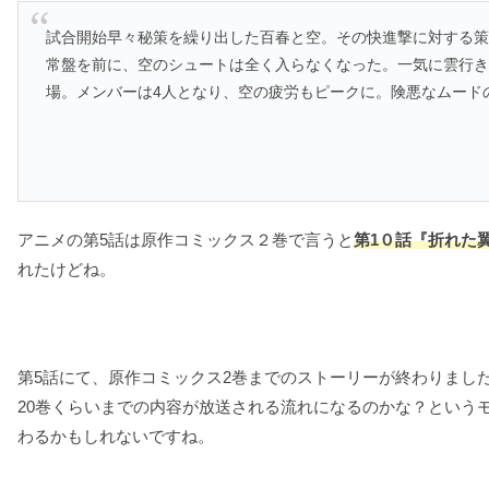
試合開始早々秘策を繰り出した百春と空。その快進撃に対する
常盤を前に、空のシュートは全く入らなくなった。一気に雲行き
場。メンバーは4人となり、空の疲労もピークに。険悪なムード
アニメの第5話は原作コミックス２巻で言うと
第1０話『折れた
れたけどね。
第5話にて、原作コミックス2巻までのストーリーが終わりまし
20巻くらいまでの内容が放送される流れになるのかな？という
わるかもしれないですね。