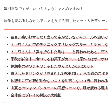
毎回恒例ですが、いつものようにまとめますね！
原作を読み返しながらアニメを見て判明したカット＆改変シー
百春が暗い顔するなと言って空が笑いながらボールを追い
トキワさんが空のテクニックで「レッグスルー」と明言し
トキワさんに「翼を折られた鳥は～」と言われたあと、空
千秋が試合中に食べてるお菓子がカール（原作ではサッポ
休憩中のやワチャワチャしたやりとりがほぼカット
購入したドリンクが「赤まむしSPORTS」から普通のスポ
休憩中に空が腕が動かないコトを明言しない（円に言われ
由夏とのジャンプシュートの回想シーンで、腕が疲れる理
全体的にプレイの解説が大雑把