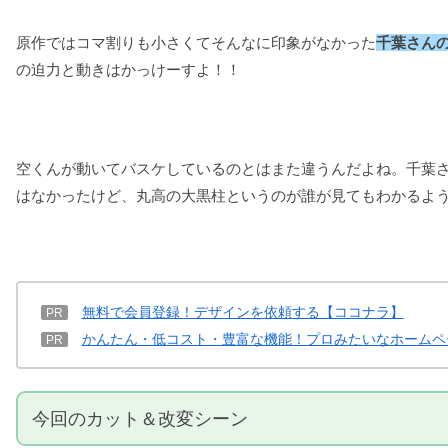
原作ではコマ割りも小さくてそんなに印象がなかった
千葉さん
の迫力と動きはかっけーすよ！！
空くんが動いてバスケしているのとはまた違うんだよね。千葉
はなかったけど、丸高の大黒柱というのが誰が見てもわかるよ
無料で会員登録！デザインを依頼する【ココナラ】
PR
かんたん・低コスト・豊富な機能！プロみたいなホームペ
PR
今回のカット＆改変シーン