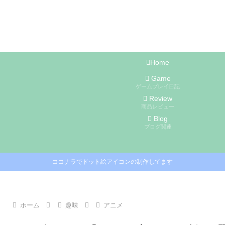
Home
Game
ゲームプレイ日記
Review
商品レビュー
Blog
ブログ関連
ココナラでドット絵アイコンの制作してます
ホーム
趣味
アニメ