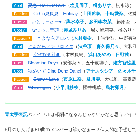
夏恋 -NATSU KOI-
（
塩見周子
、
橘ありす
、松永涼）
Cool
CoCo夏夏夏 Holiday
（
上田鈴帆
、
十時愛梨
、佐
Passion
いとしーさー♥
（
輿水幸子
、
多田李衣菜
、藤原肇、
Cute？
なつっこ音頭
（
赤城みりあ
、城ヶ崎莉嘉、橘あり
Cool？
さよならアロハ
（
木村夏樹
、十時愛梨、中野有
Passion？
さよならアンドロメダ
（
渋谷凛
、
森久保乃々
、大和
Cool
空想探査計画
（木村夏樹、
浜口あやめ
、
日野茜
）
Passion
Blooming Days
（安部菜々、五十嵐響子、
緒方智絵里
Cute
秋めいて Ding Dong Dang!
（
アナスタシア
、
佐々木千
Cool
Snow＊Love
（
市原仁奈
、
及川雫
、大槻唯、高森
Passion
White again
（
小早川紗枝
、櫻井桃華、
島村卯月
）
Cute
青太字表記
のアイドルは報酬になるんじゃないかなと思うアイ
6月のしんげきED曲のメンバーは誰かなぁー？個人的な予想し