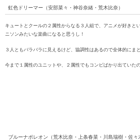
虹色ドリーマー（安部菜々・神谷奈緒・荒木比奈）
キュートとクールの２属性からなる３人組で、アニメが好きと
ニソンみたいな楽曲になると思うし！
３人ともバラバラに見えるけど、協調性はあるので全体的にま
今まで１属性のユニットや、２属性でもコンビばかり出ていた
ブルーナポレオン（荒木比奈・上条春菜・川島瑞樹・佐々