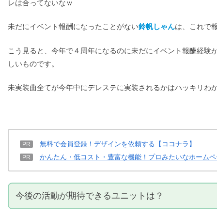
レは合ってないなｗ
未だにイベント報酬になったことがない
鈴帆しゃん
は、これで報
こう見ると、今年で４周年になるのに未だにイベント報酬経験
しいものです。
未実装曲全てが今年中にデレステに実装されるかはハッキリわ
無料で会員登録！デザインを依頼する【ココナラ】
PR
かんたん・低コスト・豊富な機能！プロみたいなホームペ
PR
今後の活動が期待できるユニットは？