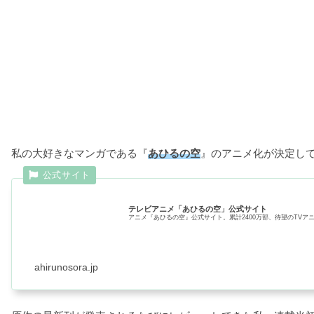
私の大好きなマンガである『
あひるの空
』のアニメ化が決定して
テレビアニメ「あひるの空」公式サイト
アニメ『あひるの空』公式サイト。累計2400万部、待望のTVア
ahirunosora.jp