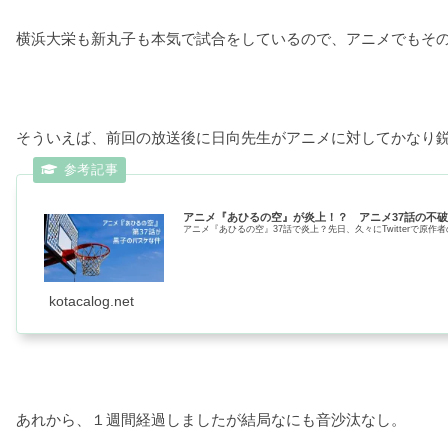
横浜大栄も新丸子も本気で試合をしているので、アニメでもそ
そういえば、前回の放送後に日向先生がアニメに対してかなり
アニメ『あひるの空』が炎上！？ アニメ37話の不
アニメ『あひるの空』37話で炎上？先日、久々にTwitterで原
kotacalog.net
あれから、１週間経過しましたが結局なにも音沙汰なし。