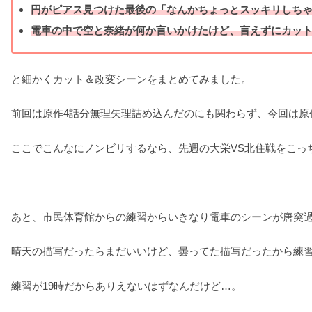
円がピアス見つけた最後の「なんかちょっとスッキリしち
電車の中で空と奈緒が何か言いかけたけど、言えずにカッ
と細かくカット＆改変シーンをまとめてみました。
前回は原作4話分無理矢理詰め込んだのにも関わらず、今回は原
ここでこんなにノンビリするなら、先週の大栄VS北住戦をこっ
あと、市民体育館からの練習からいきなり電車のシーンが唐突
晴天の描写だったらまだいいけど、曇ってた描写だったから練
練習が19時だからありえないはずなんだけど…。