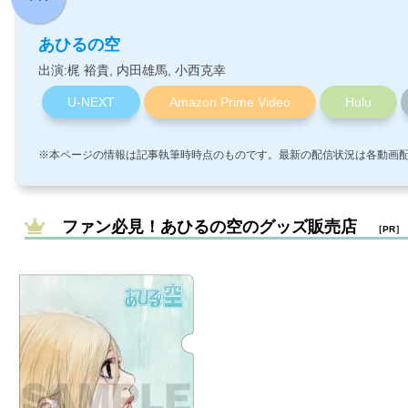
あひるの空
出演:梶 裕貴, 内田雄馬, 小西克幸
U-NEXT
Amazon Prime Video
Hulu
※本ページの情報は記事執筆時時点のものです。最新の配信状況は各動画
ファン必見！あひるの空のグッズ販売店
［PR］