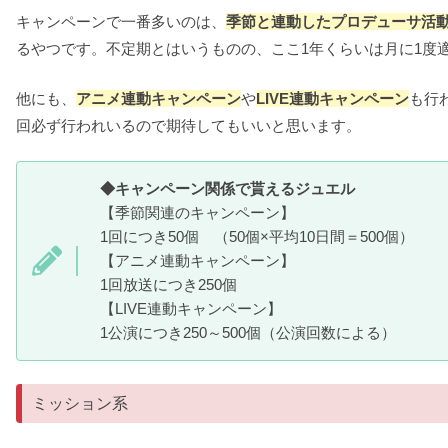
キャンペーンで一番多いのは、
季節と連動したプロデューサ活
るやつです。不定期とはいうものの、ここ1年くらいは月に1度
他にも、
アニメ連動キャンペーン
や
LIVE連動キャンペーン
も行
回必ず行われいるので期待してもいいと思います。
◆キャンペーン関係で貰えるジュエル
【季節関連のキャンペーン】
1回につき50個 （50個×平均10日間＝500個）
【アニメ連動キャンペーン】
1回放送につき250個
【LIVE連動キャンペーン】
1公演につき250～500個（公演回数による）
ミッション系