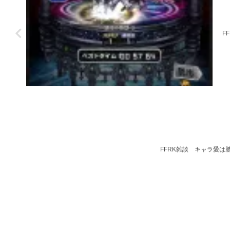
F
FFRK雑談 キャラ愛