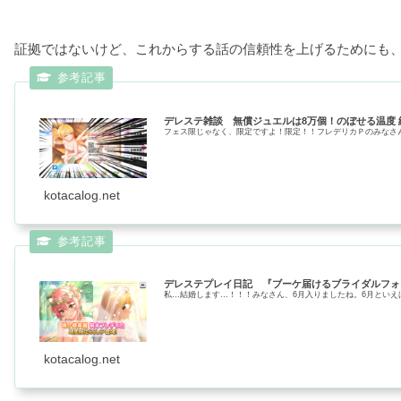
証拠ではないけど、これからする話の信頼性を上げるためにも、
デレステ雑談 無償ジュエルは8万個！のぼせる温度
フェス限じゃなく、限定ですよ！限定！！フレデリカＰのみなさん…覚
kotacalog.net
デレステプレイ日記 『ブーケ届けるブライダルフォ
私…結婚します…！！！みなさん、6月入りましたね。6月といえ
kotacalog.net