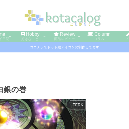
me
Hobby
Review
Column
イ日記
好きなこと
商品レビュー
コラム
ブ
ココナラでドット絵アイコンの制作してます
白銀の巻
FFRK