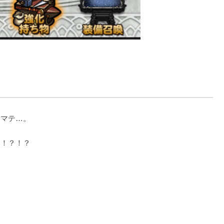
ャマテ…。
？！？！？