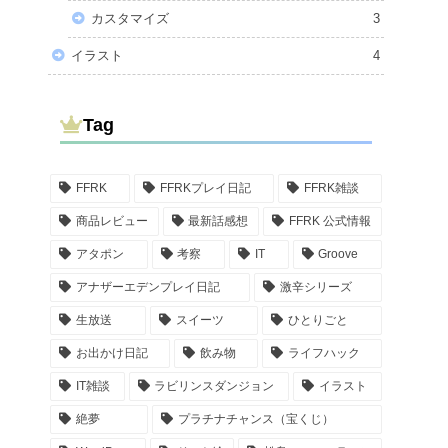
カスタマイズ
3
イラスト
4
Tag
FFRK
FFRKプレイ日記
FFRK雑談
商品レビュー
最新話感想
FFRK 公式情報
アタポン
考察
IT
Groove
アナザーエデンプレイ日記
激辛シリーズ
生放送
スイーツ
ひとりごと
お出かけ日記
飲み物
ライフハック
IT雑談
ラビリンスダンジョン
イラスト
絶夢
プラチナチャンス（宝くじ）