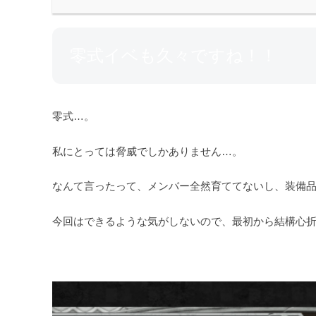
零式イベも久々ですね！！
零式…。
私にとっては脅威でしかありません…。
なんて言ったって、メンバー全然育ててないし、装備
今回はできるような気がしないので、最初から結構心