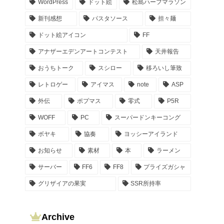
WordPress
ドット絵
松島ハーフマラソン
新刊感想
パスタソース
担々麺
ドット絵アイコン
FF
アナザーエデンアートコンテスト
天井報告
おうちトーク
スシロー
移ろいし筆致
レトロゲー
アイマス
note
ASP
外伝
ポプマス
零式
P5R
WOFF
PC
スーパードンキーコング
ボヤキ
協奏
ヨッシーアイランド
お知らせ
素材
本
ラーメン
サーバー
FF6
FF8
プライズガシャ
グリザイアの果実
SSR所持率
Archive