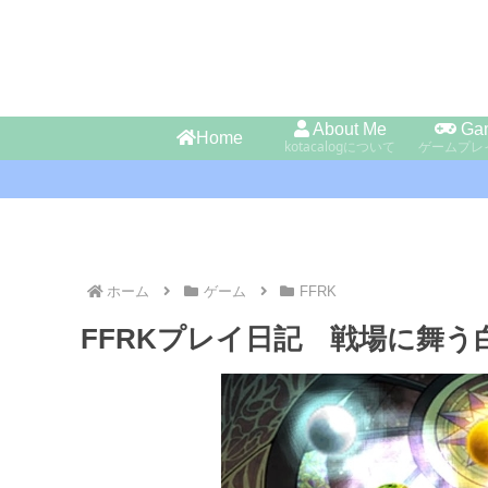
About Me
Ga
Home
kotacalogについて
ゲームプレ
ホーム
ゲーム
FFRK
FFRKプレイ日記 戦場に舞う