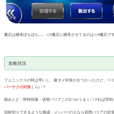
魔石は継承ぼちぼち…。☆5魔石に継承させてるのは☆4魔石で
攻略状況
フェニックスの時は早いし、被ダメ対策がきつかったけど、ベ
バーサクの対策
くらい？
踏みとど・即時回復・状態バリアこの3つがうまくハマれば苦戦
30秒切りできるような構成・メンバーの人なら状態バリアの対