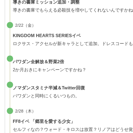
導きの書庫ミッション追加・調整
導きの書庫でもらえる必殺技を増やしてくれないんですかね
2/22（金）
KINGDOM HEARTS SERIESイベ
ロクサス・アクセルが新キャラとして追加。ドレスコードも
パワダン全解放＆野菜2倍
2か月おきにキャンペーンですかね？
ノマダンスタミナ半減＆Twitter回復
パワダンと同時にくるいつもの。
2/28（木）
FF8イベ 「郷里を愛する少女」
セルフィなの？ウォード・キロスは放置？リノアはどうせ覚