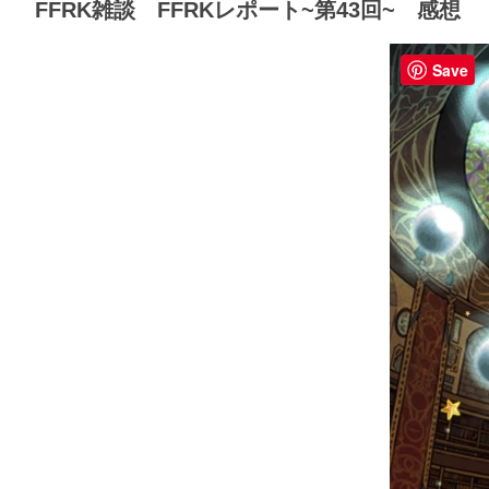
FFRK雑談 FFRKレポート~第43回~ 感想
Save