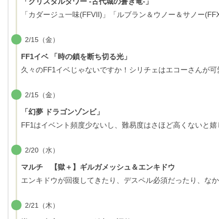
「クリスタルタワー -古代城の蒼き竜-」
「カダージュ一味(FFVII)」「ルブラン＆ウノー＆サノー(FF
2/15（金）
FF1イベ 「時の鎖を断ち切る光」
久々のFF1イベじゃないですか！シリチェはエコーさんが
2/15（金）
「幻夢 ドラゴンゾンビ」
FF1はイベント頻度少ないし、難易度はさほど高くないと嬉
2/20（水）
マルチ 【獄＋】ギルガメッシュ＆エンキドウ
エンキドウが回復してきたり、デスペル必須だったり、なか
2/21（木）