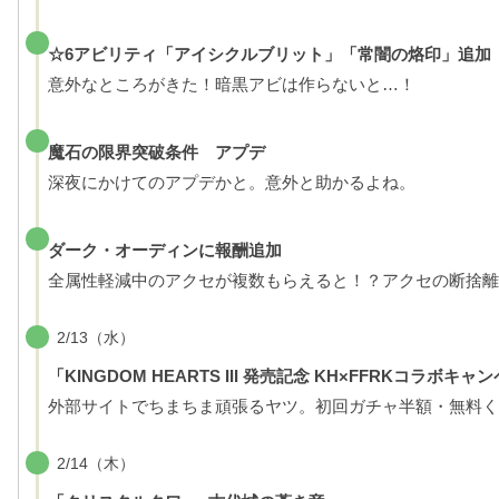
☆6アビリティ「アイシクルブリット」「常闇の烙印」追加
意外なところがきた！暗黒アビは作らないと…！
魔石の限界突破条件 アプデ
深夜にかけてのアプデかと。意外と助かるよね。
ダーク・オーディンに報酬追加
全属性軽減中のアクセが複数もらえると！？アクセの断捨離
2/13（水）
「KINGDOM HEARTS III 発売記念 KH×FFRKコ
外部サイトでちまちま頑張るヤツ。初回ガチャ半額・無料く
2/14（木）