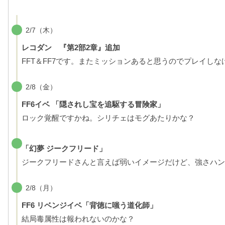
2/7（木）
レコダン 『第2部2章』追加
FFT＆FF7です。またミッションあると思うのでプレイしな
2/8（金）
FF6イベ 「隠されし宝を追駆する冒険家」
ロック覚醒ですかね。シリチェはモグあたりかな？
「幻夢 ジークフリード」
ジークフリードさんと言えば弱いイメージだけど、強さハン
2/8（月）
FF6 リベンジイベ「背徳に嗤う道化師」
結局毒属性は報われないのかな？