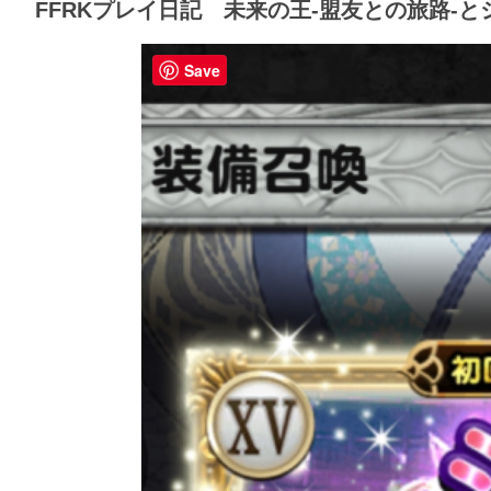
FFRKプレイ日記 未来の王-盟友との旅路-と
Save