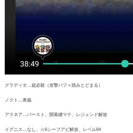
グラディオ…超必殺（攻撃バフ＋踏みとどまる）
ノクト…奥義
アラネア…バースト、開幕纏マテ、レジェンド解放
イグニス…なし、☆6シーフアビ解放、レベル84