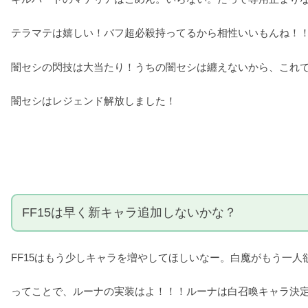
テラマテは嬉しい！バフ超必殺持ってるから相性いいもんね！
闇セシの閃技は大当たり！うちの闇セシは纏えないから、これ
闇セシはレジェンド解放しました！
FF15は早く新キャラ追加しないかな？
FF15はもう少しキャラを増やしてほしいなー。白魔がもう一人
ってことで、ルーナの実装はよ！！！ルーナは白召喚キャラ決