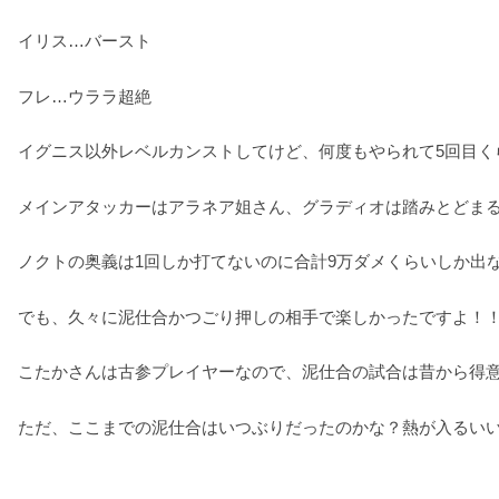
イリス…バースト
フレ…ウララ超絶
イグニス以外レベルカンストしてけど、何度もやられて5回目く
メインアタッカーはアラネア姐さん、グラディオは踏みとどま
ノクトの奥義は1回しか打てないのに合計9万ダメくらいしか出
でも、久々に泥仕合かつごり押しの相手で楽しかったですよ！
こたかさんは古参プレイヤーなので、泥仕合の試合は昔から得
ただ、ここまでの泥仕合はいつぶりだったのかな？熱が入るい