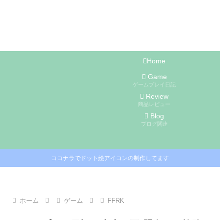
Home
Game
ゲームプレイ日記
Review
商品レビュー
Blog
ブログ関連
ココナラでドット絵アイコンの制作してます
ホーム
ゲーム
FFRK