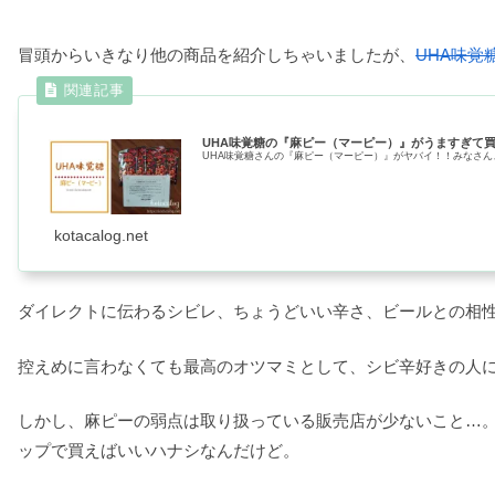
冒頭からいきなり他の商品を紹介しちゃいましたが、
UHA味覚
UHA味覚糖の『麻ピー（マーピー）』がうますぎて
UHA味覚糖さんの『麻ピー（マーピー）』がヤバイ！！みなさん
kotacalog.net
ダイレクトに伝わるシビレ、ちょうどいい辛さ、ビールとの相
控えめに言わなくても最高のオツマミとして、シビ辛好きの人
しかし、麻ピーの弱点は取り扱っている販売店が少ないこと…
ップで買えばいいハナシなんだけど。