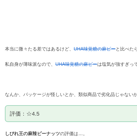
本当に微々たる差ではあるけど、
UHA味覚糖の麻ピー
と比べた
私自身が薄味派なので、
UHA味覚糖の麻ピー
は塩気が強すぎっ
なんか、パッケージが怪しいとか、類似商品で劣化品じゃない
評価：☆4.5
しびれ王の麻辣ピーナッツ
の評価は…。