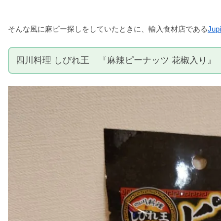
そんな風に麻ピー探しをしていたときに、輸入食材店である
Jupi
四川料理 しびれ王 『麻辣ピーナッツ 花椒入り』