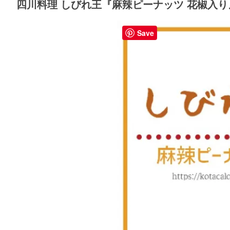
四川料理 しびれ王『麻辣ピーナッツ 花椒入
Save