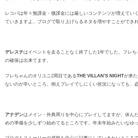
レコパは年々無課金・微課金には厳しいコンテンツが増えてい
ていきますよ。ブログで取り上げらるネタを増やすことができ
デレステ
はイベントを走ることなく終了した1年でした。フレち
の確保は出来てます。
フレちゃんのオリユニ2周目である
THE VILLAN’S NIGHT
が来た
ないのが辛いところ。例えプレイでしにくい状況になっても、
アナデン
はメイン・外典周りを中心にプレイしてますが、休ん
めの準備を少しずつ始めてるところです。年末年始みたいなゆ
ブログもストーリーの感想を中心に記事にしていきたいところ