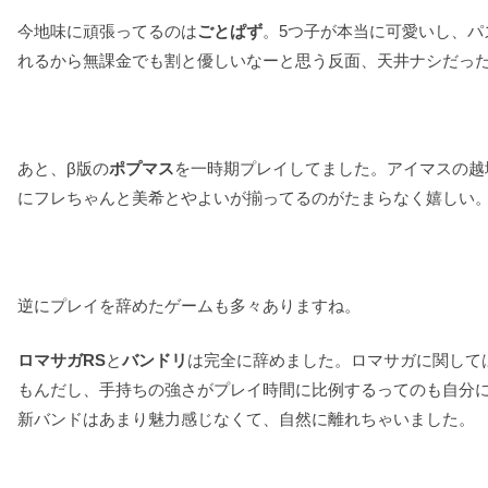
今地味に頑張ってるのは
ごとぱず
。5つ子が本当に可愛いし、
れるから無課金でも割と優しいなーと思う反面、天井ナシだっ
あと、β版の
ポプマス
を一時期プレイしてました。アイマスの越
にフレちゃんと美希とやよいが揃ってるのがたまらなく嬉しい。
逆にプレイを辞めたゲームも多々ありますね。
ロマサガRS
と
バンドリ
は完全に辞めました。ロマサガに関して
もんだし、手持ちの強さがプレイ時間に比例するってのも自分
新バンドはあまり魅力感じなくて、自然に離れちゃいました。