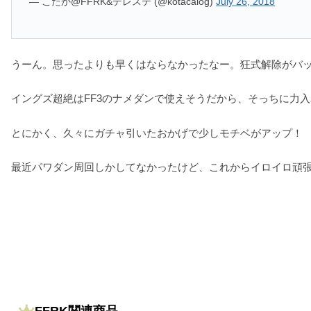
— こたか@FFRK&デレステ (@kotacalog)
July 26, 2018
うーん。思ったよりも早くはならなかったなー。狂式解除がバ
イングズ超絶はFF3のナメダンで使えそうだから、そっちに力
とにかく、久々にガチャ引いたおかげで少しモチベがアップ！
最近パワダン周回しかしてなかったけど、これからイロイロ頑
FFRK関連商品